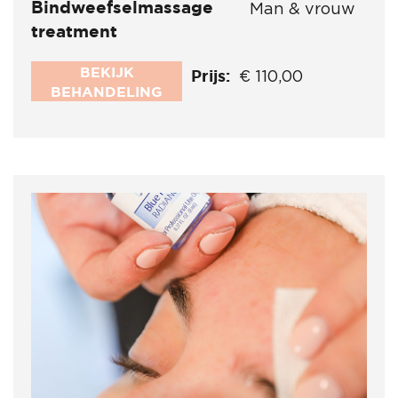
Bindweefselmassage
Man & vrouw
treatment
BEKIJK
Prijs:
€ 110,00
BEHANDELING