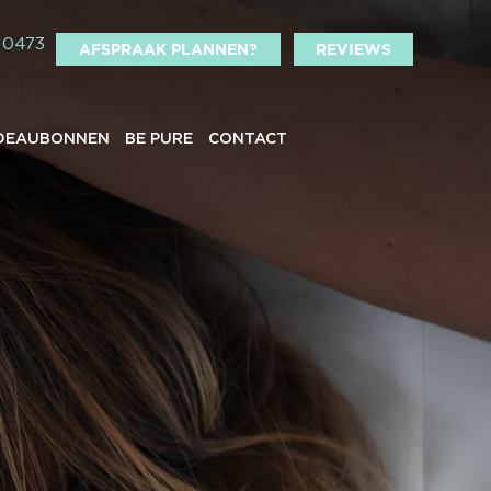
10473
AFSPRAAK PLANNEN?
REVIEWS
DEAUBONNEN
BE PURE
CONTACT